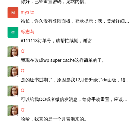
你好，已经重置密码，见站内信。
mysite
站长，许久没有登陆面板，登录提示：嗯，登录详细信息似乎不正确。请重试。 网站还可以正常使用。如果是密码问题请帮忙重置一下密码。谢谢。订单号：97790，账号：aa20210950。 站长，提交了工单，你回复续期成功，不过我的问题是面部登陆信息有问题，一直是初始密码，现在无法登陆，有时间麻烦排查一下。
标志岛
#111113订单号，请帮忙续期，谢谢
Qi
我现在改成wp super cache这样简单的了。
Qi
是的证书过期了，原因是我12月份升级了da面板，结果后台证书就不更新了，目前还在排查问题。切换PHP版本现在没有了，因为DA新版不支持。
Qi
可以给我QQ或者微信发消息，给你手动重置，应该是服务器插件有问题了，这个wp的主题太老了，导致现在好多的问题，网站的签到功能也是因为这个原因导致的。
Qi
哈哈，我真的是一个月冒泡来的。