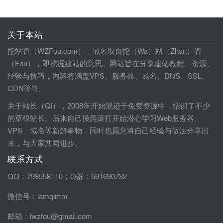
关于本站
挖站否（WZFou.com），域名取自挖（Wa）站（Zhan）否
（Fou），即挖掘建站的意思。网站旨在分享建站教程、资源、
经验与技巧，内容将涵盖VPS、服务器、域名、DNS、SSL、
CDN等等。
关于站长（Qi），2008年开始混迹于免费资源中，结识了不少
的草根站长。后来自己摸爬滚打开始潜心学习Web服务器、
VPS、域名等新鲜事物，同时也愿意将自己经验与做法分享出
来，与大家共同进步。
联系方式
QQ：798558110；Q群：591690732
微信号：iamqimm
邮箱：iwzfou@gmail.com