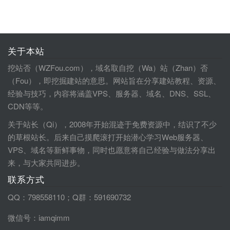
关于本站
挖站否（WZFou.com），域名取自挖（Wa）站（Zhan）否
（Fou），即挖掘建站的意思。网站旨在分享建站教程、资源、
经验与技巧，内容将涵盖VPS、服务器、域名、DNS、SSL、
CDN等等。
关于站长（Qi），2008年开始混迹于免费资源中，结识了不少
的草根站长。后来自己摸爬滚打开始潜心学习Web服务器、
VPS、域名等新鲜事物，同时也愿意将自己经验与做法分享出
来，与大家共同进步。
联系方式
QQ：798558110；Q群：591690732
微信号：iamqimm