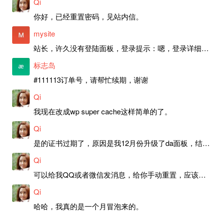
Qi
你好，已经重置密码，见站内信。
mysite
站长，许久没有登陆面板，登录提示：嗯，登录详细信息似乎不正确。请重试。 网站还可以正常使用。如果是密码问题请帮忙重置一下密码。谢谢。订单号：97790，账号：aa20210950。 站长，提交了工单，你回复续期成功，不过我的问题是面部登陆信息有问题，一直是初始密码，现在无法登陆，有时间麻烦排查一下。
标志岛
#111113订单号，请帮忙续期，谢谢
Qi
我现在改成wp super cache这样简单的了。
Qi
是的证书过期了，原因是我12月份升级了da面板，结果后台证书就不更新了，目前还在排查问题。切换PHP版本现在没有了，因为DA新版不支持。
Qi
可以给我QQ或者微信发消息，给你手动重置，应该是服务器插件有问题了，这个wp的主题太老了，导致现在好多的问题，网站的签到功能也是因为这个原因导致的。
Qi
哈哈，我真的是一个月冒泡来的。