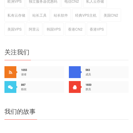
欧洲VPS
独立服务器优惠码
电信CN2
私人云存储
私有云存储
站长工具
站长软件
经典VPS主机
美国CN2
美国VPS
阿里云
韩国VPS
香港CN2
香港VPS
关注我们
1055
563
读者
成员
897
1650
粉丝
群员
我们的故事