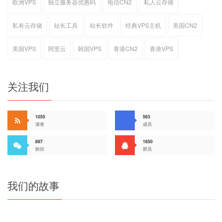
欧洲VPS
独立服务器优惠码
电信CN2
私人云存储
私有云存储
站长工具
站长软件
经典VPS主机
美国CN2
美国VPS
阿里云
韩国VPS
香港CN2
香港VPS
关注我们
1055
563
读者
成员
897
1650
粉丝
群员
我们的故事