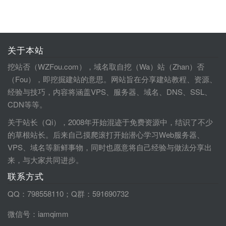
关于本站
挖站否（WZFou.com），域名取自挖（Wa）站（Zhan）否
（Fou），即挖掘建站的意思。网站旨在分享建站教程、资源、
经验与技巧，内容将涵盖VPS、服务器、域名、DNS、SSL、
CDN等等。
关于站长（Qi），2008年开始混迹于免费资源中，结识了不少
的草根站长。后来自己摸爬滚打开始潜心学习Web服务器、
VPS、域名等新鲜事物，同时也愿意将自己经验与做法分享出
来，与大家共同进步。
联系方式
QQ：798558110；Q群：591690732
微信号：iamqimm