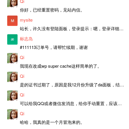
Qi
你好，已经重置密码，见站内信。
mysite
站长，许久没有登陆面板，登录提示：嗯，登录详细信息似乎不正确。请重试。 网站还可以正常使用。如果是密码问题请帮忙重置一下密码。谢谢。订单号：97790，账号：aa20210950。 站长，提交了工单，你回复续期成功，不过我的问题是面部登陆信息有问题，一直是初始密码，现在无法登陆，有时间麻烦排查一下。
标志岛
#111113订单号，请帮忙续期，谢谢
Qi
我现在改成wp super cache这样简单的了。
Qi
是的证书过期了，原因是我12月份升级了da面板，结果后台证书就不更新了，目前还在排查问题。切换PHP版本现在没有了，因为DA新版不支持。
Qi
可以给我QQ或者微信发消息，给你手动重置，应该是服务器插件有问题了，这个wp的主题太老了，导致现在好多的问题，网站的签到功能也是因为这个原因导致的。
Qi
哈哈，我真的是一个月冒泡来的。