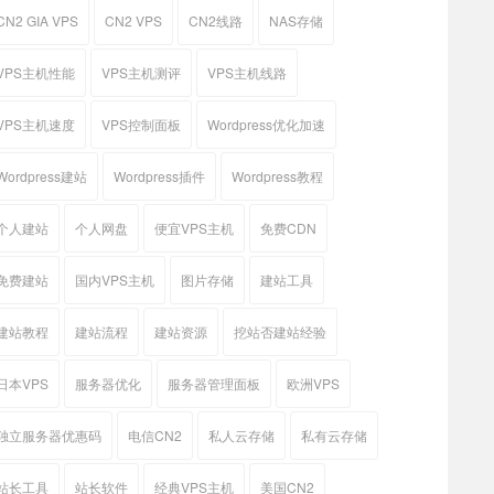
CN2 GIA VPS
CN2 VPS
CN2线路
NAS存储
VPS主机性能
VPS主机测评
VPS主机线路
VPS主机速度
VPS控制面板
Wordpress优化加速
Wordpress建站
Wordpress插件
Wordpress教程
个人建站
个人网盘
便宜VPS主机
免费CDN
免费建站
国内VPS主机
图片存储
建站工具
建站教程
建站流程
建站资源
挖站否建站经验
日本VPS
服务器优化
服务器管理面板
欧洲VPS
独立服务器优惠码
电信CN2
私人云存储
私有云存储
站长工具
站长软件
经典VPS主机
美国CN2