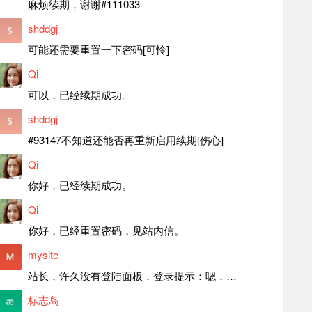
麻烦续期，谢谢#111033
shddgj
可能还需要重置一下密码[可怜]
Qi
可以，已经续期成功。
shddgj
#93147不知道还能否再重新启用续期[伤心]
Qi
你好，已经续期成功。
Qi
你好，已经重置密码，见站内信。
mysite
站长，许久没有登陆面板，登录提示：嗯，登录详细信息似乎不正确。请重试。 网站还可以正常使用。如果是密码问题请帮忙重置一下密码。谢谢。订单号：97790，账号：aa20210950。 站长，提交了工单，你回复续期成功，不过我的问题是面部登陆信息有问题，一直是初始密码，现在无法登陆，有时间麻烦排查一下。
标志岛