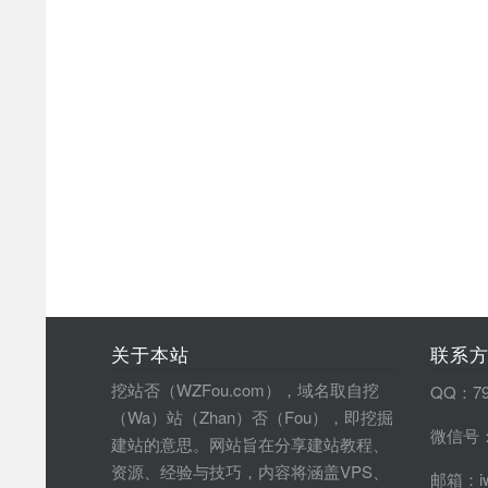
关于本站
联系
挖站否（WZFou.com），域名取自挖
QQ：79
（Wa）站（Zhan）否（Fou），即挖掘
微信号：
建站的意思。网站旨在分享建站教程、
资源、经验与技巧，内容将涵盖VPS、
邮箱：iw