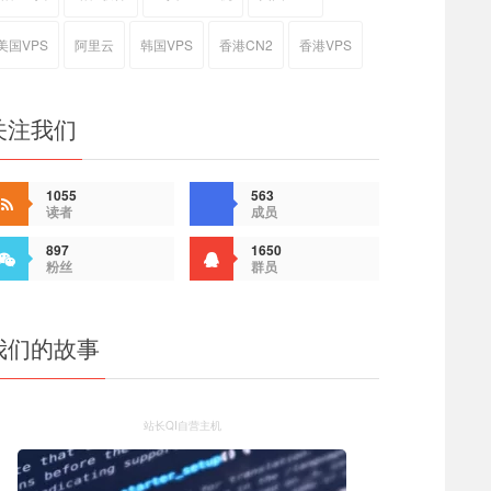
美国VPS
阿里云
韩国VPS
香港CN2
香港VPS
关注我们
1055
563
读者
成员
897
1650
粉丝
群员
我们的故事
站长QI自营主机