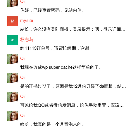
Qi
你好，已经重置密码，见站内信。
mysite
站长，许久没有登陆面板，登录提示：嗯，登录详细信息似乎不正确。请重试。 网站还可以正常使用。如果是密码问题请帮忙重置一下密码。谢谢。订单号：97790，账号：aa20210950。 站长，提交了工单，你回复续期成功，不过我的问题是面部登陆信息有问题，一直是初始密码，现在无法登陆，有时间麻烦排查一下。
标志岛
#111113订单号，请帮忙续期，谢谢
Qi
我现在改成wp super cache这样简单的了。
Qi
是的证书过期了，原因是我12月份升级了da面板，结果后台证书就不更新了，目前还在排查问题。切换PHP版本现在没有了，因为DA新版不支持。
Qi
可以给我QQ或者微信发消息，给你手动重置，应该是服务器插件有问题了，这个wp的主题太老了，导致现在好多的问题，网站的签到功能也是因为这个原因导致的。
Qi
哈哈，我真的是一个月冒泡来的。