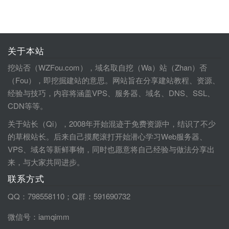
关于本站
挖站否（WZFou.com），域名取自挖（Wa）站（Zhan）否
（Fou），即挖掘建站的意思。网站旨在分享建站教程、资源、
经验与技巧，内容将涵盖VPS、服务器、域名、DNS、SSL、
CDN等等。
关于站长（Qi），2008年开始混迹于免费资源中，结识了不少
的草根站长。后来自己摸爬滚打开始潜心学习Web服务器、
VPS、域名等新鲜事物，同时也愿意将自己经验与做法分享出
来，与大家共同进步。
联系方式
QQ：798558110；Q群：591690732
微信号：iamqimm