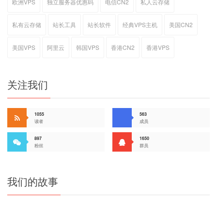
欧洲VPS
独立服务器优惠码
电信CN2
私人云存储
私有云存储
站长工具
站长软件
经典VPS主机
美国CN2
美国VPS
阿里云
韩国VPS
香港CN2
香港VPS
关注我们
1055
563
读者
成员
897
1650
粉丝
群员
我们的故事