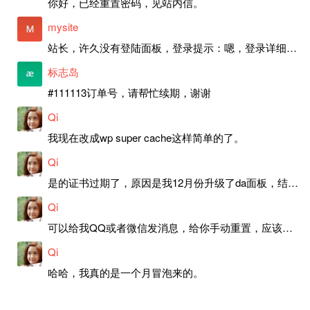
你好，已经重置密码，见站内信。
mysite
站长，许久没有登陆面板，登录提示：嗯，登录详细信息似乎不正确。请重试。 网站还可以正常使用。如果是密码问题请帮忙重置一下密码。谢谢。订单号：97790，账号：aa20210950。 站长，提交了工单，你回复续期成功，不过我的问题是面部登陆信息有问题，一直是初始密码，现在无法登陆，有时间麻烦排查一下。
标志岛
#111113订单号，请帮忙续期，谢谢
Qi
我现在改成wp super cache这样简单的了。
Qi
是的证书过期了，原因是我12月份升级了da面板，结果后台证书就不更新了，目前还在排查问题。切换PHP版本现在没有了，因为DA新版不支持。
Qi
可以给我QQ或者微信发消息，给你手动重置，应该是服务器插件有问题了，这个wp的主题太老了，导致现在好多的问题，网站的签到功能也是因为这个原因导致的。
Qi
哈哈，我真的是一个月冒泡来的。