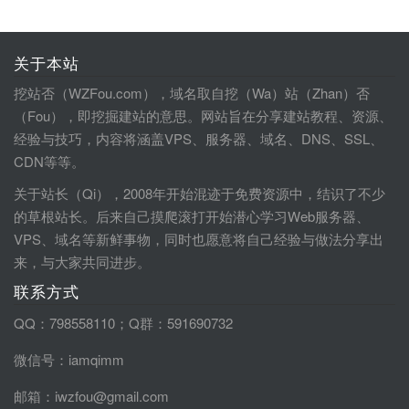
关于本站
挖站否（WZFou.com），域名取自挖（Wa）站（Zhan）否
（Fou），即挖掘建站的意思。网站旨在分享建站教程、资源、
经验与技巧，内容将涵盖VPS、服务器、域名、DNS、SSL、
CDN等等。
关于站长（Qi），2008年开始混迹于免费资源中，结识了不少
的草根站长。后来自己摸爬滚打开始潜心学习Web服务器、
VPS、域名等新鲜事物，同时也愿意将自己经验与做法分享出
来，与大家共同进步。
联系方式
QQ：798558110；Q群：591690732
微信号：iamqimm
邮箱：iwzfou@gmail.com