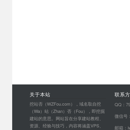
关于本站
联系
挖站否（WZFou.com），域名取自挖
QQ：79
（Wa）站（Zhan）否（Fou），即挖掘
微信号：
建站的意思。网站旨在分享建站教程、
资源、经验与技巧，内容将涵盖VPS、
邮箱：iw