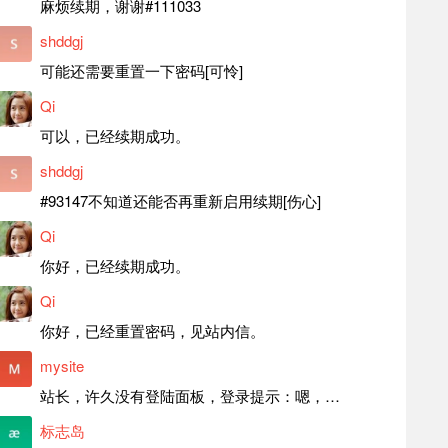
麻烦续期，谢谢#111033
shddgj
可能还需要重置一下密码[可怜]
Qi
可以，已经续期成功。
shddgj
#93147不知道还能否再重新启用续期[伤心]
Qi
你好，已经续期成功。
Qi
你好，已经重置密码，见站内信。
mysite
站长，许久没有登陆面板，登录提示：嗯，登录详细信息似乎不正确。请重试。 网站还可以正常使用。如果是密码问题请帮忙重置一下密码。谢谢。订单号：97790，账号：aa20210950。 站长，提交了工单，你回复续期成功，不过我的问题是面部登陆信息有问题，一直是初始密码，现在无法登陆，有时间麻烦排查一下。
标志岛