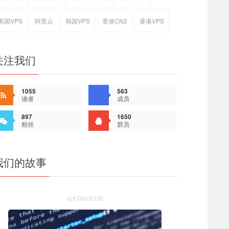
美国VPS
阿里云
韩国VPS
香港CN2
香港VPS
关注我们
1055
563
读者
成员
897
1650
粉丝
群员
我们的故事
站长QI自营主机