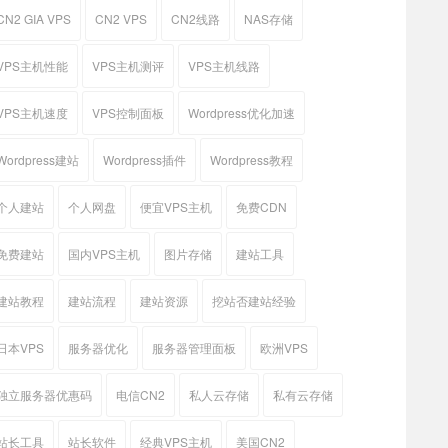
CN2 GIA VPS
CN2 VPS
CN2线路
NAS存储
VPS主机性能
VPS主机测评
VPS主机线路
VPS主机速度
VPS控制面板
Wordpress优化加速
Wordpress建站
Wordpress插件
Wordpress教程
个人建站
个人网盘
便宜VPS主机
免费CDN
免费建站
国内VPS主机
图片存储
建站工具
建站教程
建站流程
建站资源
挖站否建站经验
日本VPS
服务器优化
服务器管理面板
欧洲VPS
独立服务器优惠码
电信CN2
私人云存储
私有云存储
站长工具
站长软件
经典VPS主机
美国CN2