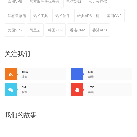
欧洲VPS
独立服务器优惠码
电信CN2
私人云存储
私有云存储
站长工具
站长软件
经典VPS主机
美国CN2
美国VPS
阿里云
韩国VPS
香港CN2
香港VPS
关注我们
1055
563
读者
成员
897
1650
粉丝
群员
我们的故事