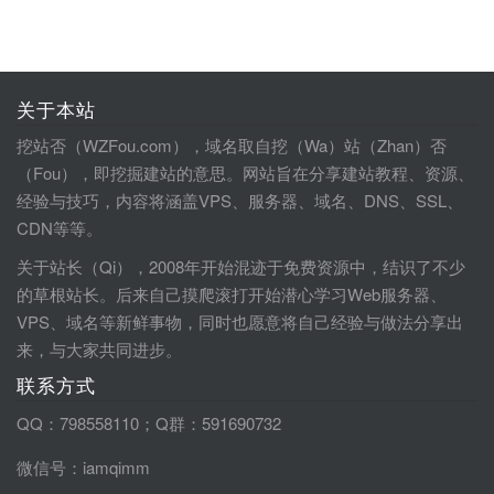
关于本站
挖站否（WZFou.com），域名取自挖（Wa）站（Zhan）否
（Fou），即挖掘建站的意思。网站旨在分享建站教程、资源、
经验与技巧，内容将涵盖VPS、服务器、域名、DNS、SSL、
CDN等等。
关于站长（Qi），2008年开始混迹于免费资源中，结识了不少
的草根站长。后来自己摸爬滚打开始潜心学习Web服务器、
VPS、域名等新鲜事物，同时也愿意将自己经验与做法分享出
来，与大家共同进步。
联系方式
QQ：798558110；Q群：591690732
微信号：iamqimm