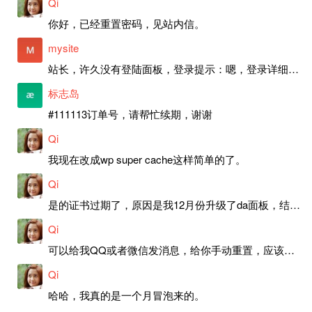
Qi
你好，已经重置密码，见站内信。
mysite
站长，许久没有登陆面板，登录提示：嗯，登录详细信息似乎不正确。请重试。 网站还可以正常使用。如果是密码问题请帮忙重置一下密码。谢谢。订单号：97790，账号：aa20210950。 站长，提交了工单，你回复续期成功，不过我的问题是面部登陆信息有问题，一直是初始密码，现在无法登陆，有时间麻烦排查一下。
标志岛
#111113订单号，请帮忙续期，谢谢
Qi
我现在改成wp super cache这样简单的了。
Qi
是的证书过期了，原因是我12月份升级了da面板，结果后台证书就不更新了，目前还在排查问题。切换PHP版本现在没有了，因为DA新版不支持。
Qi
可以给我QQ或者微信发消息，给你手动重置，应该是服务器插件有问题了，这个wp的主题太老了，导致现在好多的问题，网站的签到功能也是因为这个原因导致的。
Qi
哈哈，我真的是一个月冒泡来的。