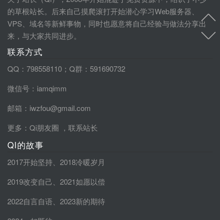
的草根站长。后来自己摸爬滚打开始潜心学习Web服务器、
VPS、域名等新鲜事物，同时也愿意将自己经验与做法分享出
来，与大家共同进步。
联系方式
QQ：798558110；Q群：591690732
微信号：iamqimm
邮箱：iwzfou@gmail.com
更多：
Qi朋友圈
，
联系站长
QI的故事
2017开始坚持
、
2018冷暖岁月
2019改变自己
、
2021如愿以偿
2022自言自语
、
2023新的期待