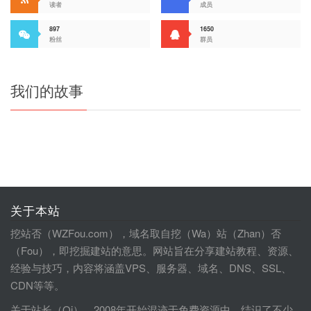
读者
成员
897
1650
粉丝
群员
我们的故事
关于本站
挖站否（WZFou.com），域名取自挖（Wa）站（Zhan）否
（Fou），即挖掘建站的意思。网站旨在分享建站教程、资源、
经验与技巧，内容将涵盖VPS、服务器、域名、DNS、SSL、
CDN等等。
关于站长（Qi），2008年开始混迹于免费资源中，结识了不少