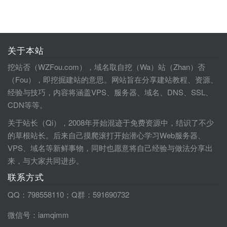
关于本站
挖站否（WZFou.com），域名取自挖（Wa）站（Zhan）否
（Fou），即挖掘建站的意思。网站旨在分享建站教程、资源、
经验与技巧，内容将涵盖VPS、服务器、域名、DNS、SSL、
CDN等等。
关于站长（Qi），2008年开始混迹于免费资源中，结识了不少
的草根站长。后来自己摸爬滚打开始潜心学习Web服务器、
VPS、域名等新鲜事物，同时也愿意将自己经验与做法分享出
来，与大家共同进步。
联系方式
QQ：798558110；Q群：591690732
微信号：iamqimm