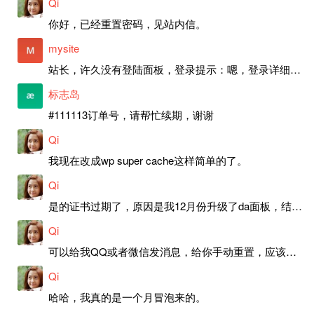
Qi
你好，已经重置密码，见站内信。
mysite
站长，许久没有登陆面板，登录提示：嗯，登录详细信息似乎不正确。请重试。 网站还可以正常使用。如果是密码问题请帮忙重置一下密码。谢谢。订单号：97790，账号：aa20210950。 站长，提交了工单，你回复续期成功，不过我的问题是面部登陆信息有问题，一直是初始密码，现在无法登陆，有时间麻烦排查一下。
标志岛
#111113订单号，请帮忙续期，谢谢
Qi
我现在改成wp super cache这样简单的了。
Qi
是的证书过期了，原因是我12月份升级了da面板，结果后台证书就不更新了，目前还在排查问题。切换PHP版本现在没有了，因为DA新版不支持。
Qi
可以给我QQ或者微信发消息，给你手动重置，应该是服务器插件有问题了，这个wp的主题太老了，导致现在好多的问题，网站的签到功能也是因为这个原因导致的。
Qi
哈哈，我真的是一个月冒泡来的。