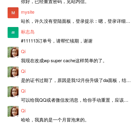
你好，已经重置密码，见站内信。
mysite
站长，许久没有登陆面板，登录提示：嗯，登录详细信息似乎不正确。请重试。 网站还可以正常使用。如果是密码问题请帮忙重置一下密码。谢谢。订单号：97790，账号：aa20210950。 站长，提交了工单，你回复续期成功，不过我的问题是面部登陆信息有问题，一直是初始密码，现在无法登陆，有时间麻烦排查一下。
标志岛
#111113订单号，请帮忙续期，谢谢
Qi
我现在改成wp super cache这样简单的了。
Qi
是的证书过期了，原因是我12月份升级了da面板，结果后台证书就不更新了，目前还在排查问题。切换PHP版本现在没有了，因为DA新版不支持。
Qi
可以给我QQ或者微信发消息，给你手动重置，应该是服务器插件有问题了，这个wp的主题太老了，导致现在好多的问题，网站的签到功能也是因为这个原因导致的。
Qi
哈哈，我真的是一个月冒泡来的。