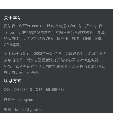
关于本站
挖站否（WZFou.com），域名取自挖（Wa）站（Zhan）否
（Fou），即挖掘建站的意思。网站旨在分享建站教程、资源、
经验与技巧，内容将涵盖VPS、服务器、域名、DNS、SSL、
CDN等等。
关于站长（Qi），2008年开始混迹于免费资源中，结识了不少
的草根站长。后来自己摸爬滚打开始潜心学习Web服务器、
VPS、域名等新鲜事物，同时也愿意将自己经验与做法分享出
来，与大家共同进步。
联系方式
QQ：798558110；Q群：591690732
微信号：iamqimm
邮箱：iwzfou@gmail.com