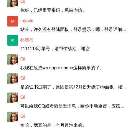
Qi
你好，已经重置密码，见站内信。
mysite
站长，许久没有登陆面板，登录提示：嗯，登录详细信息似乎不正确。请重试。 网站还可以正常使用。如果是密码问题请帮忙重置一下密码。谢谢。订单号：97790，账号：aa20210950。 站长，提交了工单，你回复续期成功，不过我的问题是面部登陆信息有问题，一直是初始密码，现在无法登陆，有时间麻烦排查一下。
标志岛
#111113订单号，请帮忙续期，谢谢
Qi
我现在改成wp super cache这样简单的了。
Qi
是的证书过期了，原因是我12月份升级了da面板，结果后台证书就不更新了，目前还在排查问题。切换PHP版本现在没有了，因为DA新版不支持。
Qi
可以给我QQ或者微信发消息，给你手动重置，应该是服务器插件有问题了，这个wp的主题太老了，导致现在好多的问题，网站的签到功能也是因为这个原因导致的。
Qi
哈哈，我真的是一个月冒泡来的。