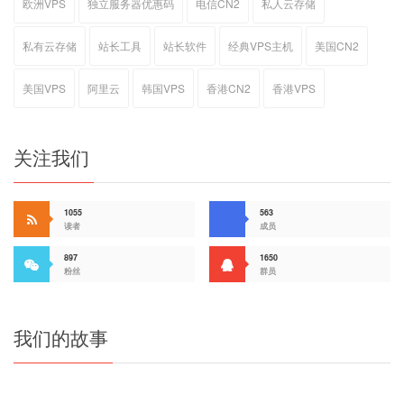
欧洲VPS
独立服务器优惠码
电信CN2
私人云存储
私有云存储
站长工具
站长软件
经典VPS主机
美国CN2
美国VPS
阿里云
韩国VPS
香港CN2
香港VPS
关注我们
1055
563
读者
成员
897
1650
粉丝
群员
我们的故事