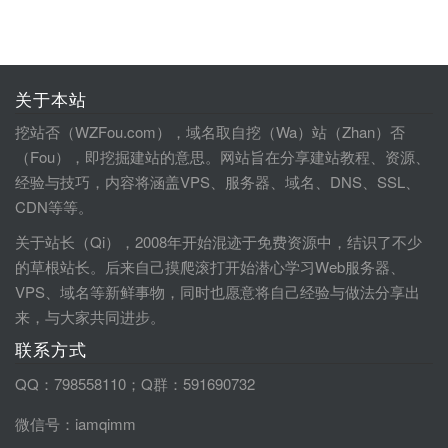
关于本站
挖站否（WZFou.com），域名取自挖（Wa）站（Zhan）否
（Fou），即挖掘建站的意思。网站旨在分享建站教程、资源、
经验与技巧，内容将涵盖VPS、服务器、域名、DNS、SSL、
CDN等等。
关于站长（Qi），2008年开始混迹于免费资源中，结识了不少
的草根站长。后来自己摸爬滚打开始潜心学习Web服务器、
VPS、域名等新鲜事物，同时也愿意将自己经验与做法分享出
来，与大家共同进步。
联系方式
QQ：798558110；Q群：591690732
微信号：iamqimm