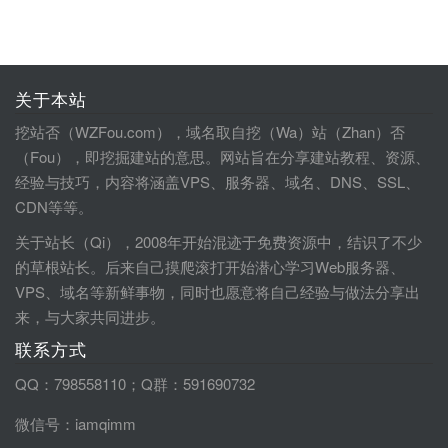
关于本站
挖站否（WZFou.com），域名取自挖（Wa）站（Zhan）否
（Fou），即挖掘建站的意思。网站旨在分享建站教程、资源、
经验与技巧，内容将涵盖VPS、服务器、域名、DNS、SSL、
CDN等等。
关于站长（Qi），2008年开始混迹于免费资源中，结识了不少
的草根站长。后来自己摸爬滚打开始潜心学习Web服务器、
VPS、域名等新鲜事物，同时也愿意将自己经验与做法分享出
来，与大家共同进步。
联系方式
QQ：798558110；Q群：591690732
微信号：iamqimm