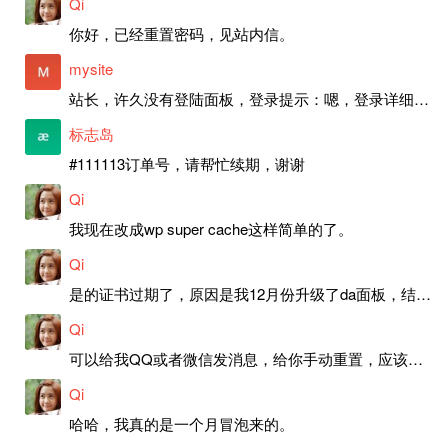
Qi
你好，已经重置密码，见站内信。
mysite
站长，许久没有登陆面板，登录提示：嗯，登录详细信息似乎不正确。请重试。 网站还可以正常使用。如果是密码问题请帮忙重置一下密码。谢谢。订单号：97790，账号：aa20210950。 站长，提交了工单，你回复续期成功，不过我的问题是面部登陆信息有问题，一直是初始密码，现在无法登陆，有时间麻烦排查一下。
标志岛
#111113订单号，请帮忙续期，谢谢
Qi
我现在改成wp super cache这样简单的了。
Qi
是的证书过期了，原因是我12月份升级了da面板，结果后台证书就不更新了，目前还在排查问题。切换PHP版本现在没有了，因为DA新版不支持。
Qi
可以给我QQ或者微信发消息，给你手动重置，应该是服务器插件有问题了，这个wp的主题太老了，导致现在好多的问题，网站的签到功能也是因为这个原因导致的。
Qi
哈哈，我真的是一个月冒泡来的。