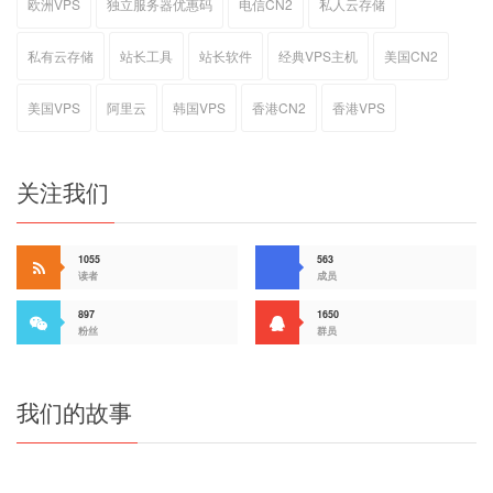
欧洲VPS
独立服务器优惠码
电信CN2
私人云存储
私有云存储
站长工具
站长软件
经典VPS主机
美国CN2
美国VPS
阿里云
韩国VPS
香港CN2
香港VPS
关注我们
1055
563
读者
成员
897
1650
粉丝
群员
我们的故事