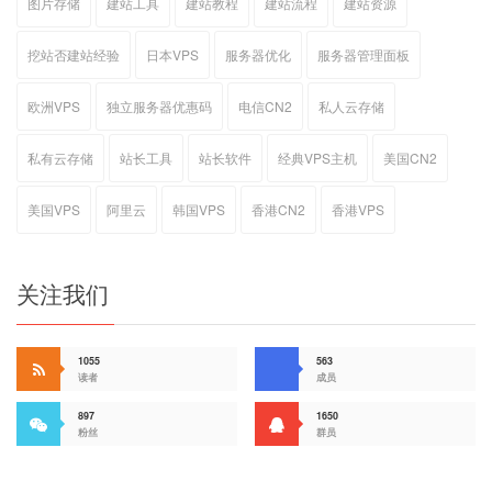
图片存储
建站工具
建站教程
建站流程
建站资源
挖站否建站经验
日本VPS
服务器优化
服务器管理面板
欧洲VPS
独立服务器优惠码
电信CN2
私人云存储
私有云存储
站长工具
站长软件
经典VPS主机
美国CN2
美国VPS
阿里云
韩国VPS
香港CN2
香港VPS
关注我们
1055
563
读者
成员
897
1650
粉丝
群员