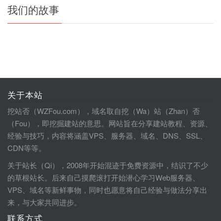
我们的故事
关于本站
挖站否（WZFou.com），域名取自挖（Wa）站（Zhan）否
（Fou），即挖掘建站的意思。网站旨在分享建站教程、资源、
经验与技巧，内容将涵盖VPS、服务器、域名、DNS、SSL、
CDN等等。
关于站长（Qi），2008年开始混迹于免费资源中，结识了不少
的草根站长。后来自己摸爬滚打开始潜心学习Web服务器、
VPS、域名等新鲜事物，同时也愿意将自己经验与做法分享出
来，与大家共同进步。
联系方式