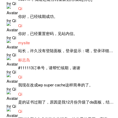
Qi
你好，已经续期成功。
Qi
你好，已经重置密码，见站内信。
mysite
站长，许久没有登陆面板，登录提示：嗯，登录详细信息似乎不正确。请重试。 网站还可以正常使用。如果是密码问题请帮忙重置一下密码。谢谢。订单号：97790，账号：aa20210950。 站长，提交了工单，你回复续期成功，不过我的问题是面部登陆信息有问题，一直是初始密码，现在无法登陆，有时间麻烦排查一下。
标志岛
#111113订单号，请帮忙续期，谢谢
Qi
我现在改成wp super cache这样简单的了。
Qi
是的证书过期了，原因是我12月份升级了da面板，结果后台证书就不更新了，目前还在排查问题。切换PHP版本现在没有了，因为DA新版不支持。
Qi