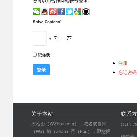
您可以用合作网站帐号登录:
Solve Captcha*
+ 71 = 77
记住我
注册
忘记密码
关于本站
联系
挖站否（WZFou.com），域名取自挖
QQ：79
（Wa）站（Zhan）否（Fou），即挖掘
微信号：