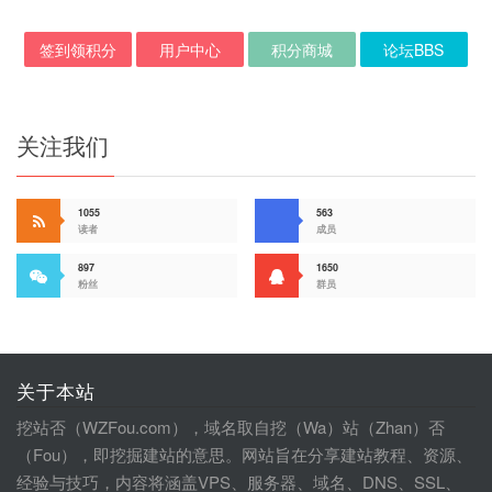
签到领积分
用户中心
积分商城
论坛BBS
关注我们
1055
563
读者
成员
897
1650
粉丝
群员
关于本站
挖站否（WZFou.com），域名取自挖（Wa）站（Zhan）否
（Fou），即挖掘建站的意思。网站旨在分享建站教程、资源、
经验与技巧，内容将涵盖VPS、服务器、域名、DNS、SSL、