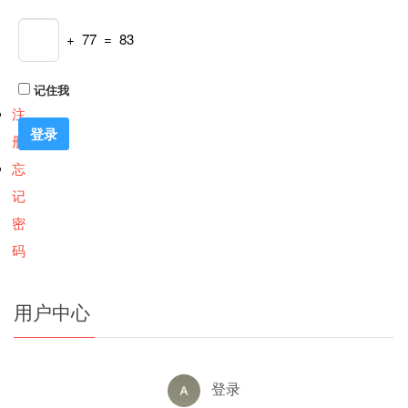
+ 77 = 83
记住我
注
册
忘
记
密
码
用户中心
登录