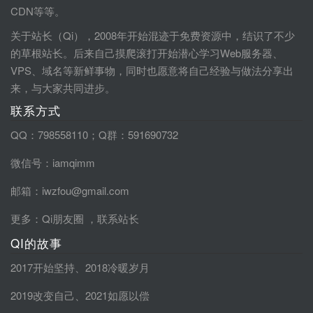
CDN等等。
关于站长（Qi），2008年开始混迹于免费资源中，结识了不少
的草根站长。后来自己摸爬滚打开始潜心学习Web服务器、
VPS、域名等新鲜事物，同时也愿意将自己经验与做法分享出
来，与大家共同进步。
联系方式
QQ：798558110；Q群：591690732
微信号：iamqimm
邮箱：iwzfou@gmail.com
更多：
Qi朋友圈
，
联系站长
QI的故事
2017开始坚持
、
2018冷暖岁月
2019改变自己
、
2021如愿以偿