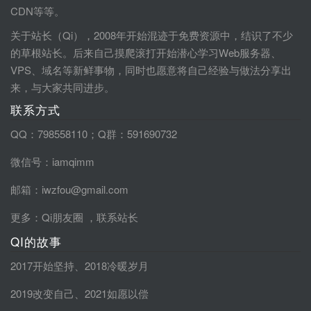
CDN等等。
关于站长（Qi），2008年开始混迹于免费资源中，结识了不少
的草根站长。后来自己摸爬滚打开始潜心学习Web服务器、
VPS、域名等新鲜事物，同时也愿意将自己经验与做法分享出
来，与大家共同进步。
联系方式
QQ：798558110；Q群：591690732
微信号：iamqimm
邮箱：iwzfou@gmail.com
更多：
Qi朋友圈
，
联系站长
QI的故事
2017开始坚持
、
2018冷暖岁月
2019改变自己
、
2021如愿以偿