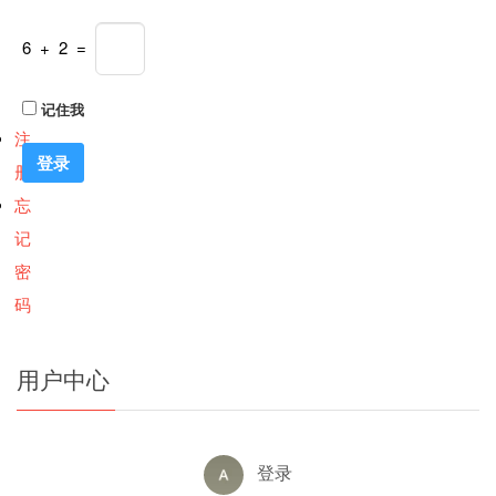
6 + 2 =
记住我
注
册
忘
记
密
码
用户中心
登录