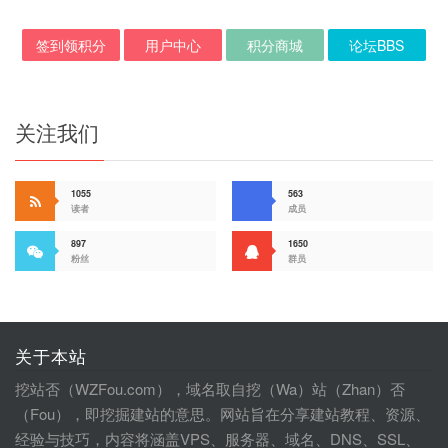
签到领积分
用户中心
积分商城
论坛BBS
关注我们
1055
563
读者
成员
897
1650
粉丝
群员
关于本站
挖站否（WZFou.com），域名取自挖（Wa）站（Zhan）否
（Fou），即挖掘建站的意思。网站旨在分享建站教程、资源、
经验与技巧，内容将涵盖VPS、服务器、域名、DNS、SSL、