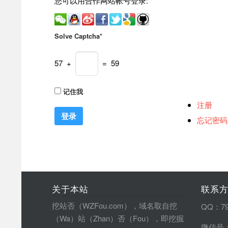
您可以用合作网站帐号登录:
Solve Captcha*
57 +
= 59
记住我
注册
忘记密码
关于本站
联系
挖站否（WZFou.com），域名取自挖
QQ：79
（Wa）站（Zhan）否（Fou），即挖掘
微信号：