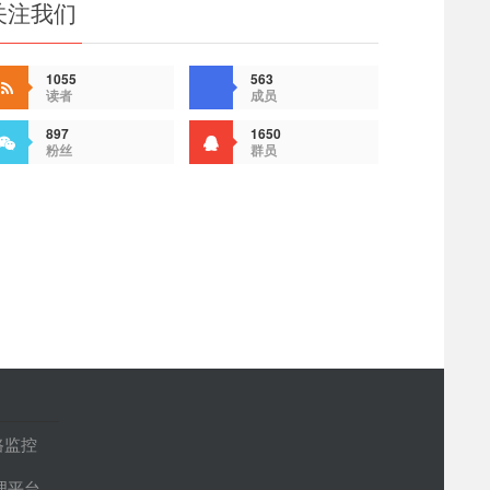
关注我们
1055
563
读者
成员
897
1650
粉丝
群员
路监控
管理平台