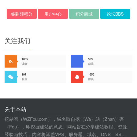
签到领积分
用户中心
积分商城
论坛BBS
关注我们
1055
563
读者
成员
897
1650
粉丝
群员
关于本站
挖站否（WZFou.com），域名取自挖（Wa）站（Zhan）否
（Fou），即挖掘建站的意思。网站旨在分享建站教程、资源、
经验与技巧，内容将涵盖VPS、服务器、域名、DNS、SSL、