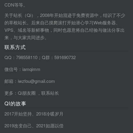
CDN等等。
关于站长（Qi），2008年开始混迹于免费资源中，结识了不少
的草根站长。后来自己摸爬滚打开始潜心学习Web服务器、
VPS、域名等新鲜事物，同时也愿意将自己经验与做法分享出
来，与大家共同进步。
联系方式
QQ：798558110；Q群：591690732
微信号：iamqimm
邮箱：iwzfou@gmail.com
更多：
Qi朋友圈
，
联系站长
QI的故事
2017开始坚持
、
2018冷暖岁月
2019改变自己
、
2021如愿以偿