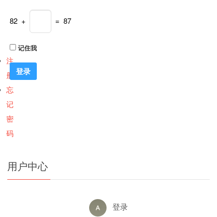
82 +
= 87
记住我
注
册
忘
记
密
码
用户中心
登录