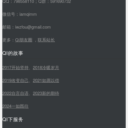
QQ：798558110；Q群：591690732
微信号：iamqimm
邮箱：iwzfou@gmail.com
更多：
Qi朋友圈
，
联系站长
QI的故事
2017开始坚持
、
2018冷暖岁月
2019改变自己
、
2021如愿以偿
2022自言自语
、
2023新的期待
2024一如既往
QI下服务