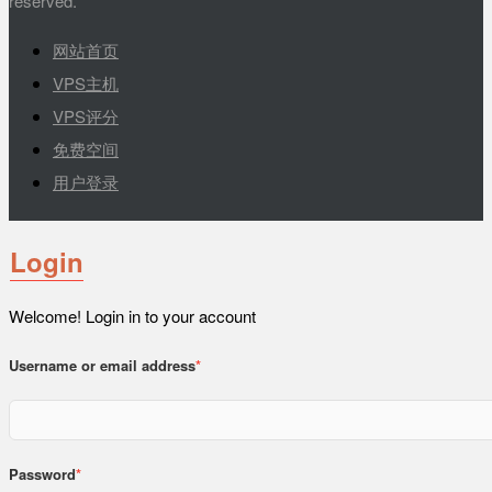
reserved.
网站首页
VPS主机
VPS评分
免费空间
用户登录
Login
Welcome! Login in to your account
Username or email address
*
Password
*