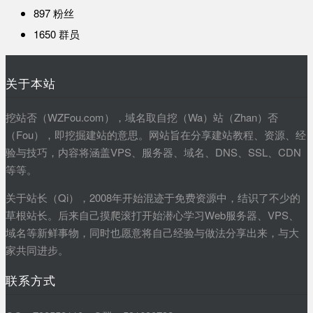
897
粉丝
1650
群员
关于本站
挖站否（WZFou.com），域名取自挖（Wa）站（Zhan）否
（Fou），即挖掘建站的意思。网站旨在分享建站教程、资源、经
验与技巧，内容将涵盖VPS、服务器、域名、DNS、SSL、CDN
等等。
关于站长（Qi），2008年开始混迹于免费资源中，结识了不少的
草根站长。后来自己摸爬滚打开始潜心学习Web服务器、VPS、
域名等新鲜事物，同时也愿意将自己经验与做法分享出来，与大
家共同进步。
联系方式