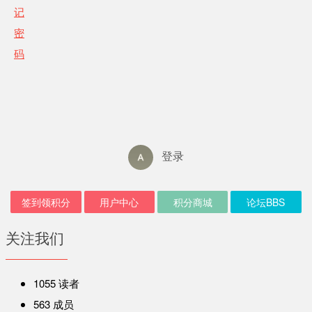
记
用
密
户
码
中
心
登录
签到领积分
用户中心
积分商城
论坛BBS
关注我们
1055
读者
563
成员