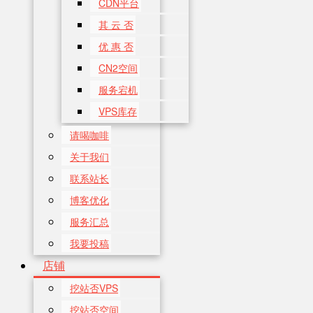
CDN平台
其 云 否
优 惠 否
CN2空间
服务宕机
VPS库存
请喝咖啡
关于我们
联系站长
博客优化
服务汇总
我要投稿
店铺
挖站否VPS
挖站否空间