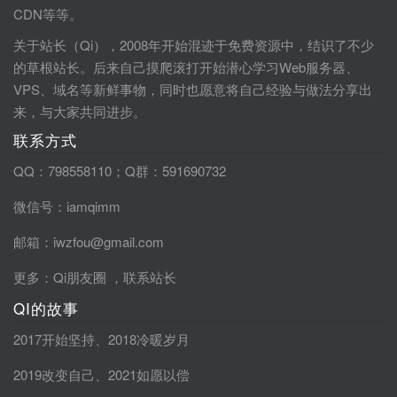
CDN等等。
关于站长（Qi），2008年开始混迹于免费资源中，结识了不少
的草根站长。后来自己摸爬滚打开始潜心学习Web服务器、
VPS、域名等新鲜事物，同时也愿意将自己经验与做法分享出
来，与大家共同进步。
联系方式
QQ：798558110；Q群：591690732
微信号：iamqimm
邮箱：iwzfou@gmail.com
更多：
Qi朋友圈
，
联系站长
QI的故事
2017开始坚持
、
2018冷暖岁月
2019改变自己
、
2021如愿以偿