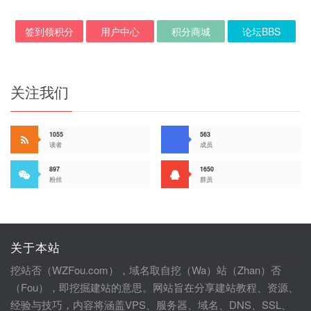
签到领积分
用户中心
积分商城
论坛BBS
关注我们
1055
563
读者
成员
897
1650
粉丝
群员
关于本站
挖站否（WZFou.com），域名取自挖（Wa）站（Zhan）否
（Fou），即挖掘建站的意思。网站旨在分享建站教程、资源、
经验与技巧，内容将涵盖VPS、服务器、域名、DNS、SSL、