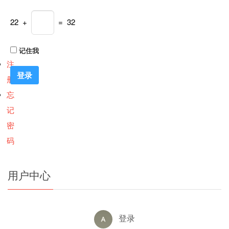
22 +
= 32
记住我
注
册
忘
记
密
码
用户中心
登录