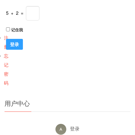
5 + 2 =
记住我
注
册
忘
记
密
码
用户中心
登录