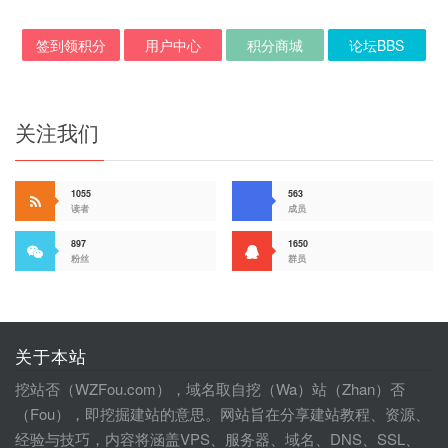
签到领积分
用户中心
积分商城
论坛BBS
关注我们
1055
563
读者
成员
897
1650
粉丝
群员
关于本站
挖站否（WZFou.com），域名取自挖（Wa）站（Zhan）否
（Fou），即挖掘建站的意思。网站旨在分享建站教程、资源、
经验与技巧，内容将涵盖VPS、服务器、域名、DNS、SSL、