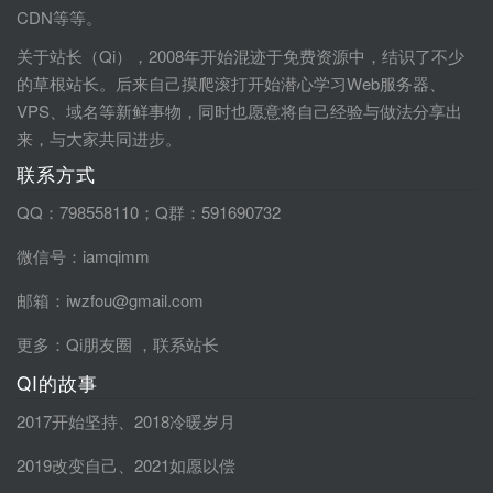
CDN等等。
关于站长（Qi），2008年开始混迹于免费资源中，结识了不少
的草根站长。后来自己摸爬滚打开始潜心学习Web服务器、
VPS、域名等新鲜事物，同时也愿意将自己经验与做法分享出
来，与大家共同进步。
联系方式
QQ：798558110；Q群：591690732
微信号：iamqimm
邮箱：iwzfou@gmail.com
更多：
Qi朋友圈
，
联系站长
QI的故事
2017开始坚持
、
2018冷暖岁月
2019改变自己
、
2021如愿以偿