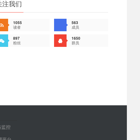
关注我们
1055
563
读者
成员
897
1650
粉丝
群员
路监控
管理平台