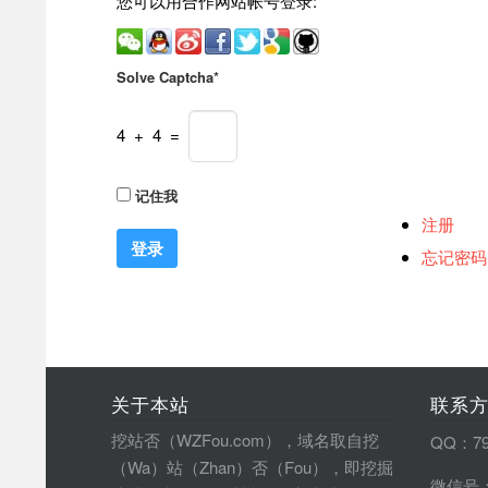
您可以用合作网站帐号登录:
Solve Captcha*
4 + 4 =
记住我
注册
忘记密码
关于本站
联系
挖站否（WZFou.com），域名取自挖
QQ：79
（Wa）站（Zhan）否（Fou），即挖掘
微信号：