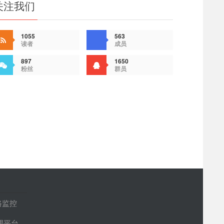
关注我们
1055
563
读者
成员
897
1650
粉丝
群员
路监控
管理平台