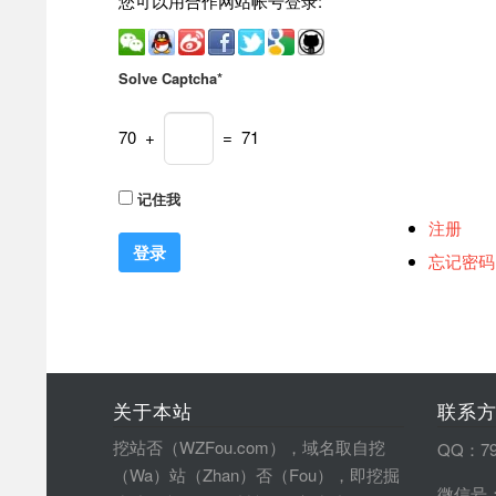
您可以用合作网站帐号登录:
Solve Captcha*
70 +
= 71
记住我
注册
忘记密码
关于本站
联系
挖站否（WZFou.com），域名取自挖
QQ：79
（Wa）站（Zhan）否（Fou），即挖掘
微信号：