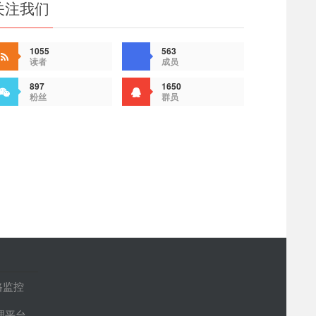
关注我们
1055
563
读者
成员
897
1650
粉丝
群员
路监控
管理平台