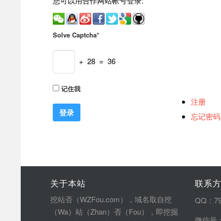
您可以用合作网站帐号登录:
Solve Captcha*
+ 28 = 36
记住我
注册
忘记密码
关于本站
联系
挖站否（WZFou.com），域名取自挖
QQ：79
（Wa）站（Zhan）否（Fou），即挖掘
微信号：