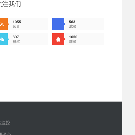
关注我们
1055
563
读者
成员
897
1650
粉丝
群员
路监控
管理平台