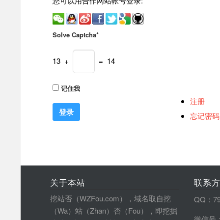
您可以用合作网站帐号登录:
Solve Captcha*
13 +
= 14
记住我
注册
忘记密码
关于本站
联系
挖站否（WZFou.com），域名取自挖
QQ：79
（Wa）站（Zhan）否（Fou），即挖掘
微信号：