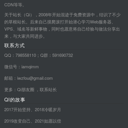
CDN等等。
关于站长（Qi），2008年开始混迹于免费资源中，结识了不少
的草根站长。后来自己摸爬滚打开始潜心学习Web服务器、
VPS、域名等新鲜事物，同时也愿意将自己经验与做法分享出
来，与大家共同进步。
联系方式
QQ：798558110；Q群：591690732
微信号：iamqimm
邮箱：iwzfou@gmail.com
更多：
Qi朋友圈
，
联系站长
QI的故事
2017开始坚持
、
2018冷暖岁月
2019改变自己
、
2021如愿以偿