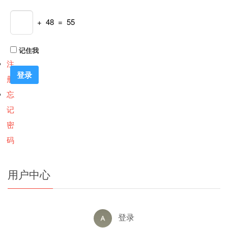
+ 48 = 55
记住我
注
册
忘
记
密
码
用户中心
登录