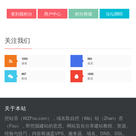
签到领积分
用户中心
积分商城
论坛BBS
关注我们
1055
563
读者
成员
897
1650
粉丝
群员
关于本站
挖站否（WZFou.com），域名取自挖（Wa）站（Zhan）否
（Fou），即挖掘建站的意思。网站旨在分享建站教程、资源、
经验与技巧，内容将涵盖VPS、服务器、域名、DNS、SSL、