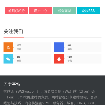
签到领积分
用户中心
积分商城
论坛BBS
关注我们
1055
563
读者
成员
897
1650
粉丝
群员
关于本站
挖站否（WZFou.com），域名取自挖（Wa）站（Zhan）否
（Fou），即挖掘建站的意思。网站旨在分享建站教程、资源、
经验与技巧，内容将涵盖VPS、服务器、域名、DNS、SSL、