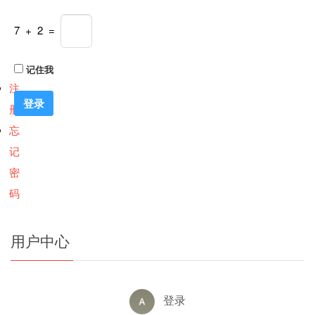
7 + 2 =
记住我
注
册
忘
记
密
码
用户中心
登录