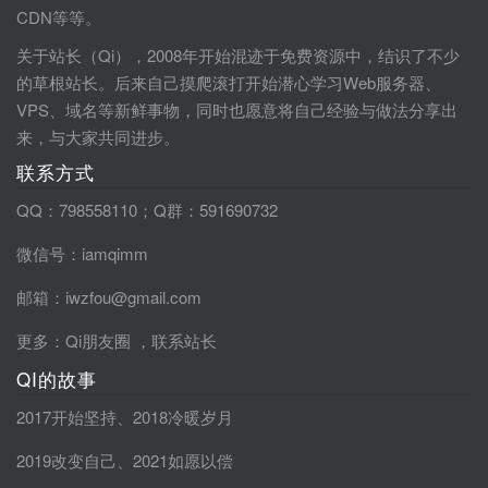
CDN等等。
关于站长（Qi），2008年开始混迹于免费资源中，结识了不少
的草根站长。后来自己摸爬滚打开始潜心学习Web服务器、
VPS、域名等新鲜事物，同时也愿意将自己经验与做法分享出
来，与大家共同进步。
联系方式
QQ：798558110；Q群：591690732
微信号：iamqimm
邮箱：iwzfou@gmail.com
更多：
Qi朋友圈
，
联系站长
QI的故事
2017开始坚持
、
2018冷暖岁月
2019改变自己
、
2021如愿以偿