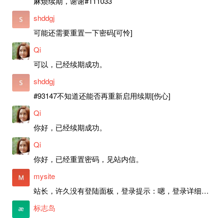
麻烦续期，谢谢#111033
shddgj
可能还需要重置一下密码[可怜]
Qi
可以，已经续期成功。
shddgj
#93147不知道还能否再重新启用续期[伤心]
Qi
你好，已经续期成功。
Qi
你好，已经重置密码，见站内信。
mysite
站长，许久没有登陆面板，登录提示：嗯，登录详细信息似乎不正确。请重试。 网站还可以正常使用。如果是密码问题请帮忙重置一下密码。谢谢。订单号：97790，账号：aa20210950。 站长，提交了工单，你回复续期成功，不过我的问题是面部登陆信息有问题，一直是初始密码，现在无法登陆，有时间麻烦排查一下。
标志岛