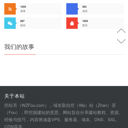
1055
563
读者
成员
897
1650
粉丝
群员
我们的故事
关于本站
挖站否（WZFou.com），域名取自挖（Wa）站（Zhan）否
（Fou），即挖掘建站的意思。网站旨在分享建站教程、资源、
经验与技巧，内容将涵盖VPS、服务器、域名、DNS、SSL、
CDN等等。