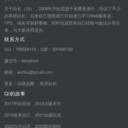
关于站长（Qi），2008年开始混迹于免费资源中，结识了不少
的草根站长。后来自己摸爬滚打开始潜心学习Web服务器、
VPS、域名等新鲜事物，同时也愿意将自己经验与做法分享出
来，与大家共同进步。
联系方式
QQ：798558110；Q群：591690732
微信号：iamqimm
邮箱：iwzfou@gmail.com
更多：
Qi朋友圈
，
联系站长
QI的故事
2017开始坚持
、
2018冷暖岁月
2019改变自己
、
2021如愿以偿
2022自言自语
、
2023新的期待