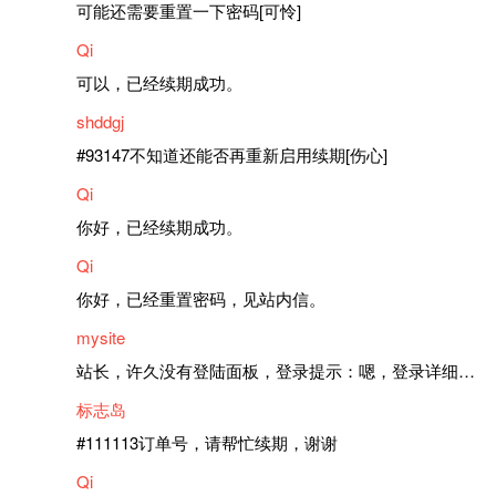
可能还需要重置一下密码[可怜]
Qi
可以，已经续期成功。
shddgj
#93147不知道还能否再重新启用续期[伤心]
Qi
你好，已经续期成功。
Qi
你好，已经重置密码，见站内信。
mysite
站长，许久没有登陆面板，登录提示：嗯，登录详细信息似乎不正确。请重试。 网站还可以正常使用。如果是密码问题请帮忙重置一下密码。谢谢。订单号：97790，账号：aa20210950。 站长，提交了工单，你回复续期成功，不过我的问题是面部登陆信息有问题，一直是初始密码，现在无法登陆，有时间麻烦排查一下。
标志岛
#111113订单号，请帮忙续期，谢谢
Qi