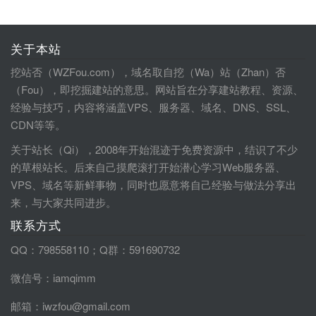
关于本站
挖站否（WZFou.com），域名取自挖（Wa）站（Zhan）否
（Fou），即挖掘建站的意思。网站旨在分享建站教程、资源、
经验与技巧，内容将涵盖VPS、服务器、域名、DNS、SSL、
CDN等等。
关于站长（Qi），2008年开始混迹于免费资源中，结识了不少
的草根站长。后来自己摸爬滚打开始潜心学习Web服务器、
VPS、域名等新鲜事物，同时也愿意将自己经验与做法分享出
来，与大家共同进步。
联系方式
QQ：798558110；Q群：591690732
微信号：iamqimm
邮箱：iwzfou@gmail.com