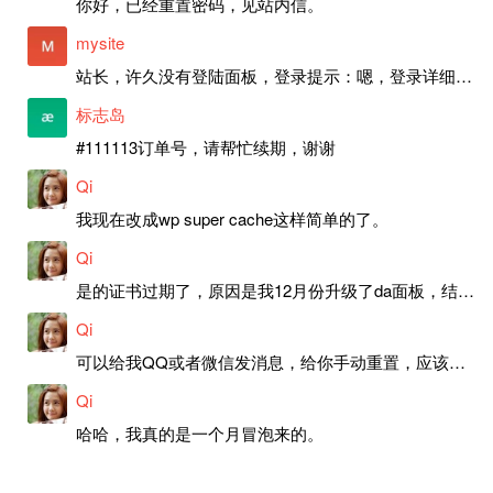
你好，已经重置密码，见站内信。
mysite
站长，许久没有登陆面板，登录提示：嗯，登录详细信息似乎不正确。请重试。 网站还可以正常使用。如果是密码问题请帮忙重置一下密码。谢谢。订单号：97790，账号：aa20210950。 站长，提交了工单，你回复续期成功，不过我的问题是面部登陆信息有问题，一直是初始密码，现在无法登陆，有时间麻烦排查一下。
标志岛
#111113订单号，请帮忙续期，谢谢
Qi
我现在改成wp super cache这样简单的了。
Qi
是的证书过期了，原因是我12月份升级了da面板，结果后台证书就不更新了，目前还在排查问题。切换PHP版本现在没有了，因为DA新版不支持。
Qi
可以给我QQ或者微信发消息，给你手动重置，应该是服务器插件有问题了，这个wp的主题太老了，导致现在好多的问题，网站的签到功能也是因为这个原因导致的。
Qi
哈哈，我真的是一个月冒泡来的。