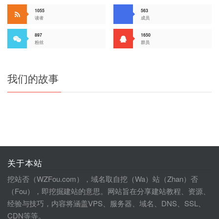
1055
563
读者
成员
897
1650
粉丝
群员
我们的故事
关于本站
挖站否（WZFou.com），域名取自挖（Wa）站（Zhan）否
（Fou），即挖掘建站的意思。网站旨在分享建站教程、资源、
经验与技巧，内容将涵盖VPS、服务器、域名、DNS、SSL、
CDN等等。