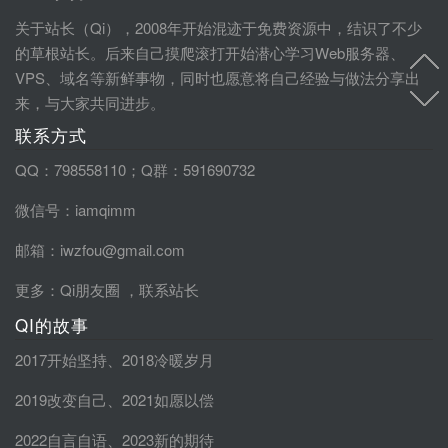
关于站长（Qi），2008年开始混迹于免费资源中，结识了不少
的草根站长。后来自己摸爬滚打开始潜心学习Web服务器、
VPS、域名等新鲜事物，同时也愿意将自己经验与做法分享出
来，与大家共同进步。
联系方式
QQ：798558110；Q群：591690732
微信号：iamqimm
邮箱：iwzfou@gmail.com
更多：
Qi朋友圈
，
联系站长
QI的故事
2017开始坚持
、
2018冷暖岁月
2019改变自己
、
2021如愿以偿
2022自言自语
、
2023新的期待