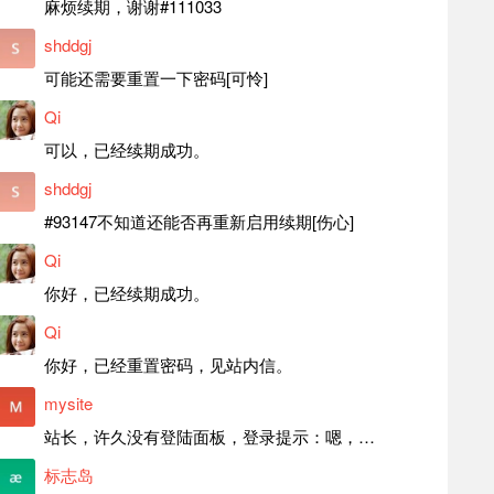
麻烦续期，谢谢#111033
shddgj
可能还需要重置一下密码[可怜]
Qi
可以，已经续期成功。
shddgj
#93147不知道还能否再重新启用续期[伤心]
Qi
你好，已经续期成功。
Qi
你好，已经重置密码，见站内信。
mysite
站长，许久没有登陆面板，登录提示：嗯，登录详细信息似乎不正确。请重试。 网站还可以正常使用。如果是密码问题请帮忙重置一下密码。谢谢。订单号：97790，账号：aa20210950。 站长，提交了工单，你回复续期成功，不过我的问题是面部登陆信息有问题，一直是初始密码，现在无法登陆，有时间麻烦排查一下。
标志岛