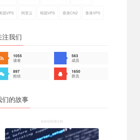
美国VPS
阿里云
韩国VPS
香港CN2
香港VPS
关注我们
1055
563
读者
成员
897
1650
粉丝
群员
我们的故事
站长QI自营主机