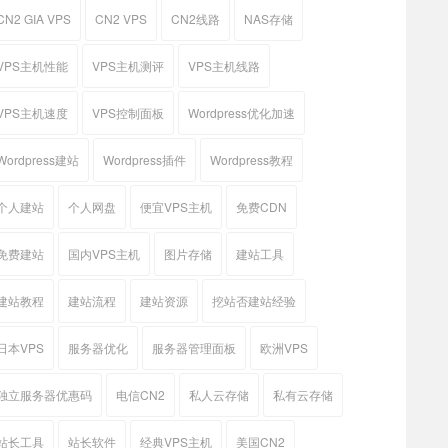
CN2 GIA VPS
CN2 VPS
CN2线路
NAS存储
VPS主机性能
VPS主机测评
VPS主机线路
VPS主机速度
VPS控制面板
Wordpress优化加速
Wordpress建站
Wordpress插件
Wordpress教程
个人建站
个人网盘
便宜VPS主机
免费CDN
免费建站
国内VPS主机
图片存储
建站工具
建站教程
建站流程
建站资源
挖站否建站经验
日本VPS
服务器优化
服务器管理面板
欧洲VPS
独立服务器优惠码
电信CN2
私人云存储
私有云存储
站长工具
站长软件
经典VPS主机
美国CN2