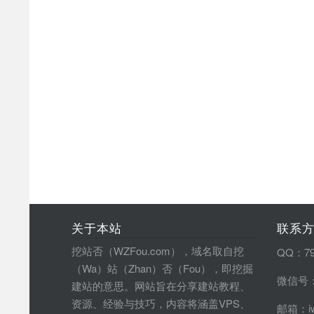
关于本站
联系
挖站否（WZFou.com），域名取自挖
QQ：79
（Wa）站（Zhan）否（Fou），即挖掘
微信号：
建站的意思。网站旨在分享建站教程、
资源、经验与技巧，内容将涵盖VPS、
邮箱：iw