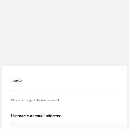
免费空间
：DA面板和CN2高速线路
免费DNS
贴 图 否
：免费高速的图片外链图床
免费DNS解析汇总
论坛BBS
：挖站否论坛分享资源信息
付费DNS
付费DNS解析专题
VPS评分
：各大VPS主机使用评分
国外DNS
© Copyright 2017-2019. 挖站否-挖掘建站的乐趣！ All rights reserved.
域名服务
本地公共DNS汇总
国内DNS解析服务
LOGIN
DNSSEC GeoDNS
邮箱/SSL
Welcome! Login in to your account
邮件邮箱
Username or email address
*
免费邮箱
SSL证书