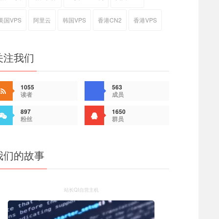
美国VPS
阿里云
韩国VPS
香港CN2
香港VPS
关注我们
1055
563
读者
成员
897
1650
粉丝
群员
我们的故事
站长QI自营主机