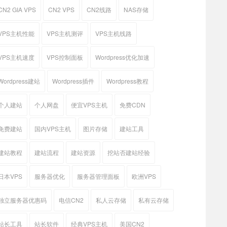
CN2 GIA VPS
CN2 VPS
CN2线路
NAS存储
VPS主机性能
VPS主机测评
VPS主机线路
VPS主机速度
VPS控制面板
Wordpress优化加速
Wordpress建站
Wordpress插件
Wordpress教程
个人建站
个人网盘
便宜VPS主机
免费CDN
免费建站
国内VPS主机
图片存储
建站工具
建站教程
建站流程
建站资源
挖站否建站经验
日本VPS
服务器优化
服务器管理面板
欧洲VPS
独立服务器优惠码
电信CN2
私人云存储
私有云存储
站长工具
站长软件
经典VPS主机
美国CN2