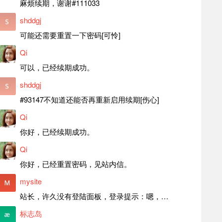
麻烦续期，谢谢#111033
shddgj
可能还需要重置一下密码[可怜]
Qi
可以，已经续期成功。
shddgj
#93147不知道还能否再重新启用续期[伤心]
Qi
你好，已经续期成功。
Qi
你好，已经重置密码，见站内信。
mysite
站长，许久没有登陆面板，登录提示：嗯，登录详细信息似乎不正确。请重试。 网站还可以正常使用。如果是密码问题请帮忙重置一下密码。谢谢。订单号：97790，账号：aa20210950。 站长，提交了工单，你回复续期成功，不过我的问题是面部登陆信息有问题，一直是初始密码，现在无法登陆，有时间麻烦排查一下。
标志岛