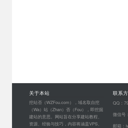
关于本站
联系
挖站否（WZFou.com），域名取自挖
QQ：79
（Wa）站（Zhan）否（Fou），即挖掘
微信号：
建站的意思。网站旨在分享建站教程、
资源、经验与技巧，内容将涵盖VPS、
邮箱：iw