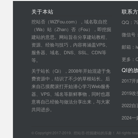
关于本站
联系
挖站否（WZFou.com），域名取自挖
QQ：79
（Wa）站（Zhan）否（Fou），即挖掘
微信号：
建站的意思。网站旨在分享建站教程、
资源、经验与技巧，内容将涵盖VPS、
邮箱：iw
服务器、域名、DNS、SSL、CDN等
更多：
等。
QI的
关于站长（Qi），2008年开始混迹于免
费资源中，结识了不少的草根站长。后
2017
来自己摸爬滚打开始潜心学习Web服务
2019
器、VPS、域名等新鲜事物，同时也愿
意将自己经验与做法分享出来，与大家
2022
共同进步。
2024
© Copyright 2017-2019. 挖站否-挖掘建站的乐趣！ All rights rese