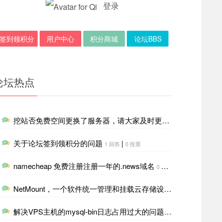
登录
签到领积分
用户中心
积分商城
论坛BBS
论坛热点
挖站否免费空间更换了服务器，请大家及时更新一下DNS解析
4
关于论坛签到领积分的问题
|
1 回答
0 投票
namecheap 免费注册注册一年的.news域名
|
0 回答
0 投票
NetMount，一个软件统一管理和挂载云存储设施，像本地磁盘一样管理
解决VPS主机的mysql-bin日志占用过大的问题
|
0 回答
0 投票