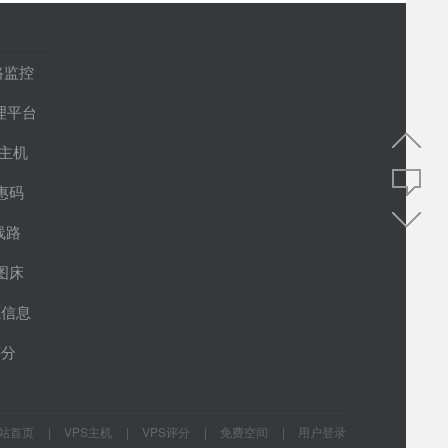
路监控
管理平台
S主机
惠码
线路
图床
源信息
评分
站首页
VPS主机
VPS评分
免费空间
用户登录