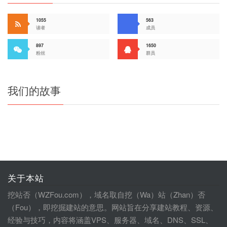
1055
563
读者
成员
897
1650
粉丝
群员
我们的故事
关于本站
挖站否（WZFou.com），域名取自挖（Wa）站（Zhan）否
（Fou），即挖掘建站的意思。网站旨在分享建站教程、资源、
经验与技巧，内容将涵盖VPS、服务器、域名、DNS、SSL、