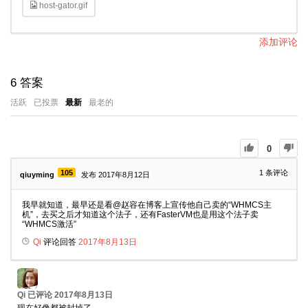
host-gator.gif
添加评论
6
答案
活跃
已投票
最新
最老的
0
105
1
条评论
qiuyming
发布 2017年8月12日
我早就知道，最早还是看@赵容在博客上宣传他自己卖的“WHMCS主
机”，去买之后才知道这个法子，还有FasterVM也是用这个法子卖
“WHMCS激活”
Qi
评论回答
2017年8月13日
Qi
已评论
2017年8月13日
现在好像都被封掉了。