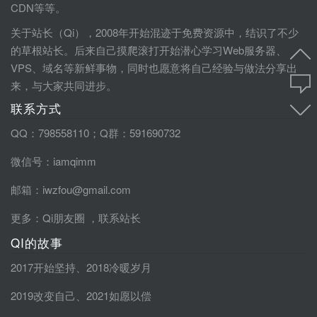
CDN等等。
关于站长（Qi），2008年开始混迹于免费资源中，结识了不少
的草根站长。后来自己摸爬滚打开始潜心学习Web服务器、
VPS、域名等新鲜事物，同时也愿意将自己经验与做法分享出
来，与大家共同进步。
联系方式
QQ：798558110；Q群：591690732
微信号：iamqimm
邮箱：iwzfou@gmail.com
更多：
Qi朋友圈
，
联系站长
QI的故事
2017开始坚持
、
2018冷暖岁月
2019改变自己
、
2021如愿以偿