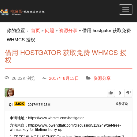
Toggl
navig
你的位置：
首页
»
问题
»
资源分享
»
借用 hostgator 获取免费
WHMCS 授权
借用 HOSTGATOR 获取免费 WHMCS 授
权
26.22K 浏览
2017年8月13日
资源分享
0
3.02K
0
条评论
Qi
2017年7月13日
申请地址：https://www.whmcs.com/hostgator
方法来自：https://www.lowendtalk.com/discussion/119249/get-free-
whmcs-key-for-lifetime-hurry-up