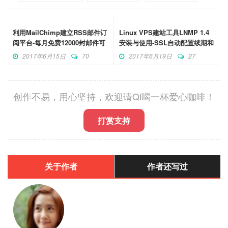
利用MailChimp建立RSS邮件订
Linux VPS建站工具LNMP 1.4
阅平台-每月免费12000封邮件可
安装与使用-SSL自动配置续期和
加2000用户
多版本PHP支持
2017年6月15日
70
2017年6月19日
27
创作不易，用心坚持，欢迎请Qi喝一杯爱心咖啡！
打赏支持
关于作者
作者还写过