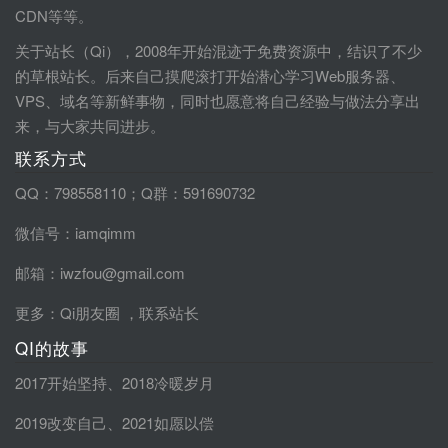
CDN等等。
关于站长（Qi），2008年开始混迹于免费资源中，结识了不少
的草根站长。后来自己摸爬滚打开始潜心学习Web服务器、
VPS、域名等新鲜事物，同时也愿意将自己经验与做法分享出
来，与大家共同进步。
联系方式
QQ：798558110；Q群：591690732
微信号：iamqimm
邮箱：iwzfou@gmail.com
更多：
Qi朋友圈
，
联系站长
QI的故事
2017开始坚持
、
2018冷暖岁月
2019改变自己
、
2021如愿以偿