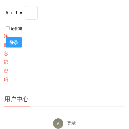
5 + 1 =
记住我
注
册
忘
记
密
码
用户中心
登录