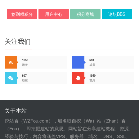
签到领积分
用户中心
积分商城
论坛BBS
关注我们
1055
563
读者
成员
897
1650
粉丝
群员
关于本站
挖站否（WZFou.com），域名取自挖（Wa）站（Zhan）否
（Fou），即挖掘建站的意思。网站旨在分享建站教程、资源、
经验与技巧，内容将涵盖VPS、服务器、域名、DNS、SSL、