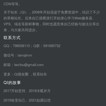
CDN等等。
关于站长（Qi），2008年开始混迹于免费资源中，结识了不少
的草根站长。后来自己摸爬滚打开始潜心学习Web服务器、
VPS、域名等新鲜事物，同时也愿意将自己经验与做法分享出
来，与大家共同进步。
联系方式
QQ：798558110；Q群：591690732
微信号：iamqimm
邮箱：iwzfou@gmail.com
更多：
Qi朋友圈
，
联系站长
QI的故事
2017开始坚持
、
2018冷暖岁月
2019改变自己
、
2021如愿以偿