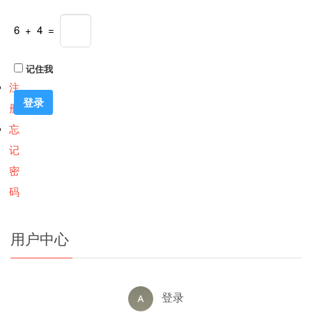
6 + 4 =
记住我
注
册
忘
记
密
码
用户中心
登录