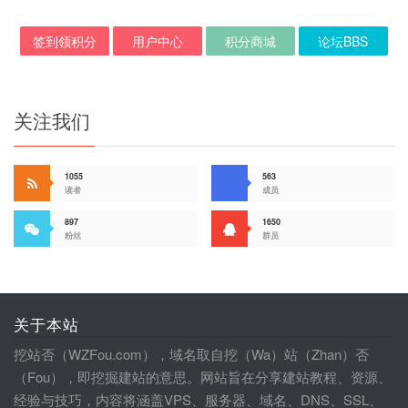
签到领积分
用户中心
积分商城
论坛BBS
关注我们
1055
563
读者
成员
897
1650
粉丝
群员
关于本站
挖站否（WZFou.com），域名取自挖（Wa）站（Zhan）否
（Fou），即挖掘建站的意思。网站旨在分享建站教程、资源、
经验与技巧，内容将涵盖VPS、服务器、域名、DNS、SSL、