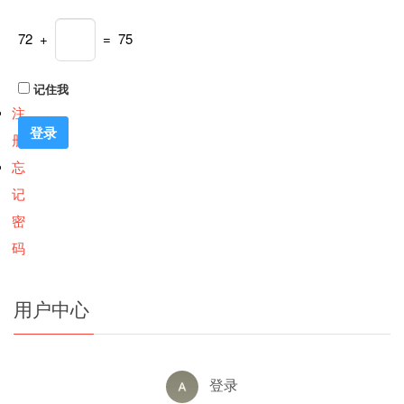
72 +
= 75
记住我
注
册
忘
记
密
码
用户中心
登录