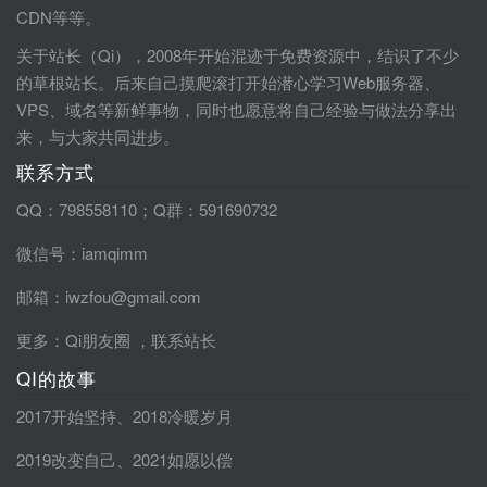
CDN等等。
关于站长（Qi），2008年开始混迹于免费资源中，结识了不少
的草根站长。后来自己摸爬滚打开始潜心学习Web服务器、
VPS、域名等新鲜事物，同时也愿意将自己经验与做法分享出
来，与大家共同进步。
联系方式
QQ：798558110；Q群：591690732
微信号：iamqimm
邮箱：iwzfou@gmail.com
更多：
Qi朋友圈
，
联系站长
QI的故事
2017开始坚持
、
2018冷暖岁月
2019改变自己
、
2021如愿以偿