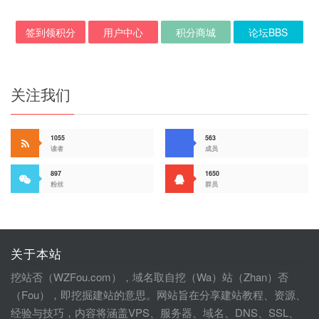
签到领积分
用户中心
积分商城
论坛BBS
关注我们
1055
563
读者
成员
897
1650
粉丝
群员
关于本站
挖站否（WZFou.com），域名取自挖（Wa）站（Zhan）否
（Fou），即挖掘建站的意思。网站旨在分享建站教程、资源、
经验与技巧，内容将涵盖VPS、服务器、域名、DNS、SSL、