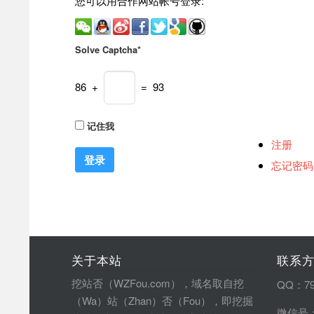
您可以用合作网站帐号登录:
Solve Captcha*
86 +
= 93
记住我
注册
忘记密码
关于本站
联系
挖站否（WZFou.com），域名取自挖
QQ：79
（Wa）站（Zhan）否（Fou），即挖掘
微信号：