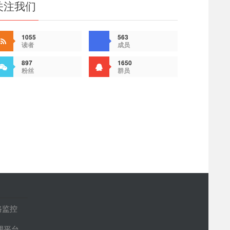
关注我们
1055
563
读者
成员
897
1650
粉丝
群员
路监控
管理平台