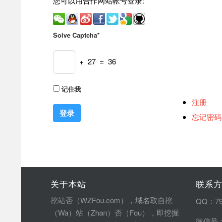
您可以用合作网站帐号登录:
Solve Captcha*
+ 27 = 36
记住我
注册
忘记密码
关于本站
联系
挖站否（WZFou.com），域名取自挖
QQ：79
（Wa）站（Zhan）否（Fou），即挖掘
微信号：