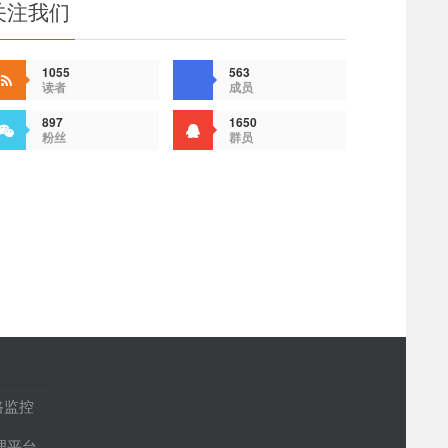
关注我们
1055
563
读者
成员
897
1650
粉丝
群员
路监控
管理平台