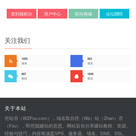
签到领积分
用户中心
积分商城
论坛BBS
关注我们
1055
563
读者
成员
897
1650
粉丝
群员
关于本站
挖站否（WZFou.com），域名取自挖（Wa）站（Zhan）否
（Fou），即挖掘建站的意思。网站旨在分享建站教程、资源、
经验与技巧，内容将涵盖VPS、服务器、域名、DNS、SSL、