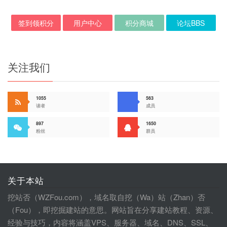
签到领积分
用户中心
积分商城
论坛BBS
关注我们
1055
563
读者
成员
897
1650
粉丝
群员
关于本站
挖站否（WZFou.com），域名取自挖（Wa）站（Zhan）否
（Fou），即挖掘建站的意思。网站旨在分享建站教程、资源、
经验与技巧，内容将涵盖VPS、服务器、域名、DNS、SSL、