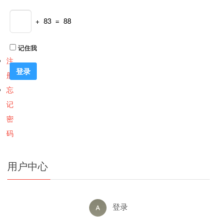
+ 83 = 88
记住我
注
册
忘
记
密
码
用户中心
登录