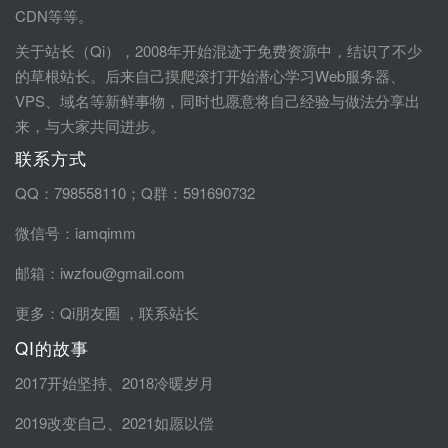
CDN等等。
关于站长（Qi），2008年开始混迹于免费资源中，结识了不少
的草根站长。后来自己摸爬滚打开始潜心学习Web服务器、
VPS、域名等新鲜事物，同时也愿意将自己经验与做法分享出
来，与大家共同进步。
联系方式
QQ：798558110；Q群：591690732
微信号：iamqimm
邮箱：iwzfou@gmail.com
更多：
Qi朋友圈
，
联系站长
QI的故事
2017开始坚持
、
2018冷暖岁月
2019改变自己
、
2021如愿以偿