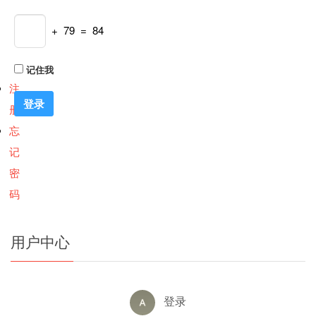
+ 79 = 84
记住我
注
册
忘
记
密
码
用户中心
登录