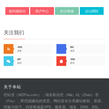
签到领积分
用户中心
积分商城
论坛BBS
关注我们
1055
563
读者
成员
897
1650
粉丝
群员
关于本站
挖站否（WZFou.com），域名取自挖（Wa）站（Zhan）否
（Fou），即挖掘建站的意思。网站旨在分享建站教程、资源、
经验与技巧，内容将涵盖VPS、服务器、域名、DNS、SSL、