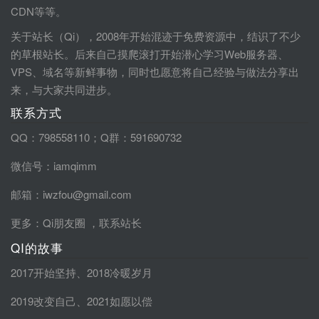
CDN等等。
关于站长（Qi），2008年开始混迹于免费资源中，结识了不少
的草根站长。后来自己摸爬滚打开始潜心学习Web服务器、
VPS、域名等新鲜事物，同时也愿意将自己经验与做法分享出
来，与大家共同进步。
联系方式
QQ：798558110；Q群：591690732
微信号：iamqimm
邮箱：iwzfou@gmail.com
更多：
Qi朋友圈
，
联系站长
QI的故事
2017开始坚持
、
2018冷暖岁月
2019改变自己
、
2021如愿以偿