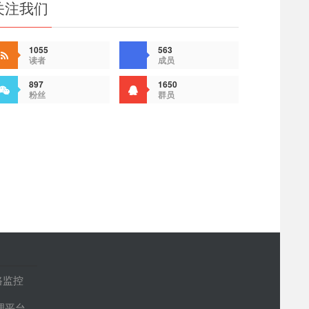
关注我们
1055
563
读者
成员
897
1650
粉丝
群员
路监控
管理平台