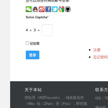
您可以用合作网站帐号登录:
Solve Captcha*
4 + 3 =
记住我
注册
忘记密码
关于本站
联系
挖站否（WZFou.com），域名取自挖
QQ：79
（Wa）站（Zhan）否（Fou），即挖掘
微信号：