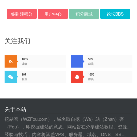
签到领积分
用户中心
积分商城
论坛BBS
关注我们
1055
563
读者
成员
897
1650
粉丝
群员
关于本站
挖站否（WZFou.com），域名取自挖（Wa）站（Zhan）否
（Fou），即挖掘建站的意思。网站旨在分享建站教程、资源、
经验与技巧，内容将涵盖VPS、服务器、域名、DNS、SSL、