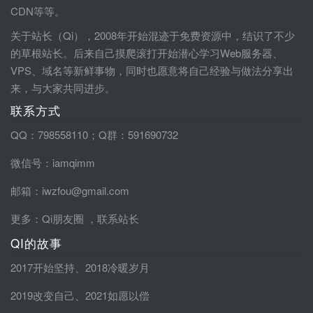
CDN等等。
关于站长（Qi），2008年开始混迹于免费资源中，结识了不少
的草根站长。后来自己摸爬滚打开始潜心学习Web服务器、
VPS、域名等新鲜事物，同时也愿意将自己经验与做法分享出
来，与大家共同进步。
联系方式
QQ：798558110；Q群：591690732
微信号：iamqimm
邮箱：iwzfou@gmail.com
更多：
Qi朋友圈
，
联系站长
QI的故事
2017开始坚持
、
2018冷暖岁月
2019改变自己
、
2021如愿以偿