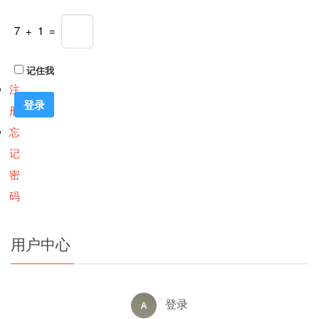
7 + 1 =
记住我
注
册
忘
记
密
码
用户中心
登录