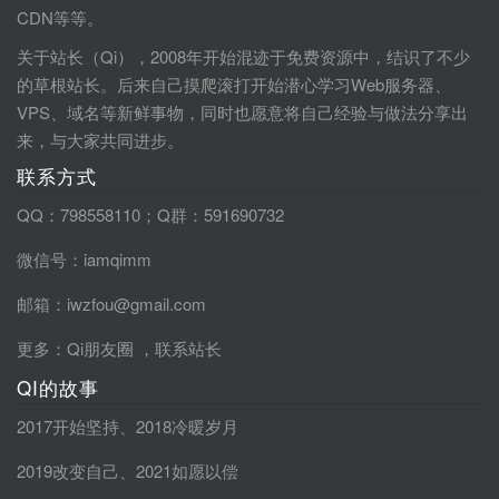
CDN等等。
关于站长（Qi），2008年开始混迹于免费资源中，结识了不少
的草根站长。后来自己摸爬滚打开始潜心学习Web服务器、
VPS、域名等新鲜事物，同时也愿意将自己经验与做法分享出
来，与大家共同进步。
联系方式
QQ：798558110；Q群：591690732
微信号：iamqimm
邮箱：iwzfou@gmail.com
更多：
Qi朋友圈
，
联系站长
QI的故事
2017开始坚持
、
2018冷暖岁月
2019改变自己
、
2021如愿以偿