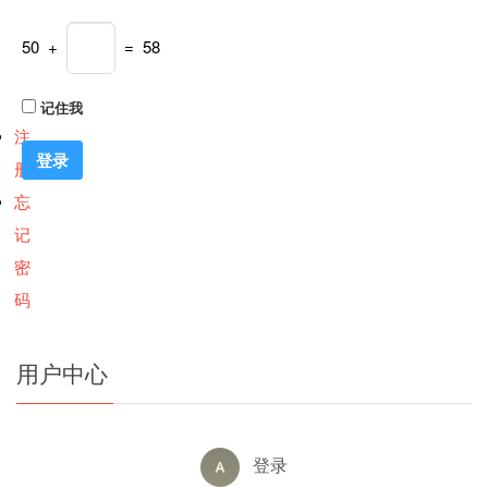
50 +
= 58
记住我
注
册
忘
记
密
码
用户中心
登录