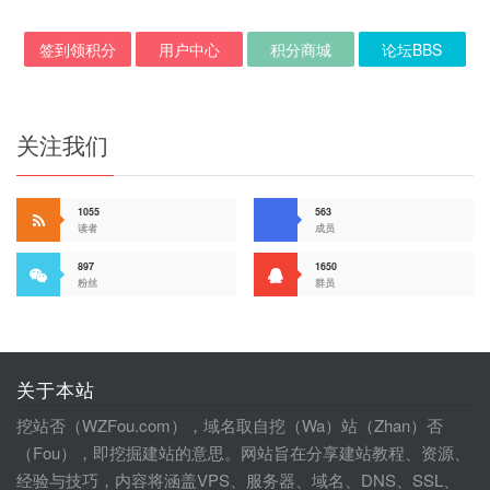
签到领积分
用户中心
积分商城
论坛BBS
关注我们
1055
563
读者
成员
897
1650
粉丝
群员
关于本站
挖站否（WZFou.com），域名取自挖（Wa）站（Zhan）否
（Fou），即挖掘建站的意思。网站旨在分享建站教程、资源、
经验与技巧，内容将涵盖VPS、服务器、域名、DNS、SSL、