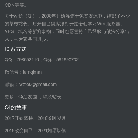
CDN等等。
关于站长（Qi），2008年开始混迹于免费资源中，结识了不少
的草根站长。后来自己摸爬滚打开始潜心学习Web服务器、
VPS、域名等新鲜事物，同时也愿意将自己经验与做法分享出
来，与大家共同进步。
联系方式
QQ：798558110；Q群：591690732
微信号：iamqimm
邮箱：iwzfou@gmail.com
更多：
Qi朋友圈
，
联系站长
QI的故事
2017开始坚持
、
2018冷暖岁月
2019改变自己
、
2021如愿以偿