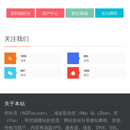
签到领积分
用户中心
积分商城
论坛BBS
关注我们
1055
563
读者
成员
897
1650
粉丝
群员
关于本站
挖站否（WZFou.com），域名取自挖（Wa）站（Zhan）否
（Fou），即挖掘建站的意思。网站旨在分享建站教程、资源、
经验与技巧，内容将涵盖VPS、服务器、域名、DNS、SSL、