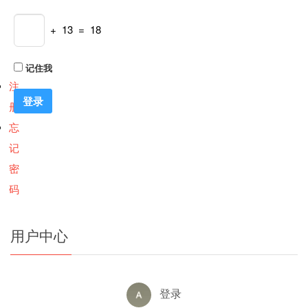
+ 13 = 18
记住我
注
册
忘
记
密
码
用户中心
登录